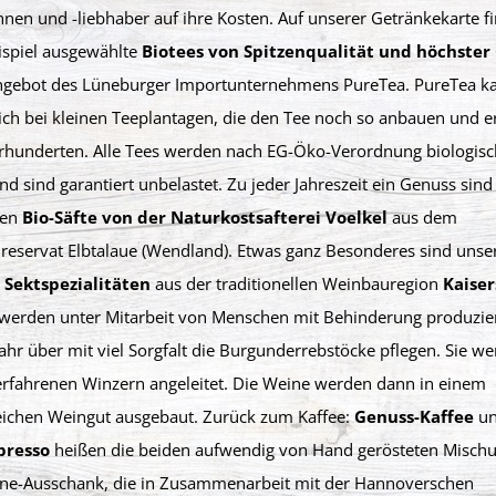
nen und -liebhaber auf ihre Kosten. Auf unserer Getränkekarte f
ispiel ausgewählte
Biotees von Spitzenqualität und höchster
gebot des Lüneburger Importunternehmens PureTea. PureTea ka
ich bei kleinen Teeplantagen, die den Tee noch so anbauen und e
hrhunderten. Alle Tees werden nach EG-Öko-Verordnung biologisc
d sind garantiert unbelastet. Zu jeder Jahreszeit ein Genuss sind
gen
Bio-Säfte von der Naturkostsafterei Voelkel
aus dem
reservat Elbtalaue (Wendland). Etwas ganz Besonderes sind unse
 Sektspezialitäten
aus der traditionellen Weinbauregion
Kaiser
 werden unter Mitarbeit von Menschen mit Behinderung produzier
ahr über mit viel Sorgfalt die Burgunderrebstöcke pflegen. Sie w
erfahrenen Winzern angeleitet. Die Weine werden dann in einem
reichen Weingut ausgebaut. Zurück zum Kaffee:
Genuss-Kaffee
u
presso
heißen die beiden aufwendig von Hand gerösteten Misch
ine-Ausschank, die in Zusammenarbeit mit der Hannoverschen