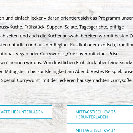
sch und einfach lecker – daran orientiert sich das Programm unse
uss-Küche. Frühstück, Suppen, Salate, Tagesgerichte, pfiffige
hlzeiten und auch die Kuchenauswahl bereiten wir mit besten Z
sten natürlich und aus der Region. Rustikal oder exotisch, traditio
ational, vegan oder Currywurst: „Crossover mit einer Prise
sen“ nennen wir das. Vom köstlichen Frühstück über feine Snack
 Mittagstisch bis zur Kleinigkeit am Abend. Bestes Beispiel: uns
e-Spezial-Currywurst“ mit der leckeren hausgemachten Currysoße.
KARTE HERUNTERLADEN
MITTAGSTISCH KW 33
HERUNTERLADEN
MITTAGSTISCH KW 34