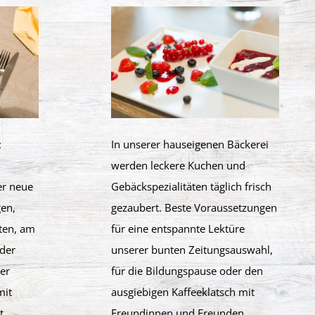
:
In unserer hauseigenen Bäckerei
werden leckere Kuchen und
r neue
Gebäckspezialitäten täglich frisch
en,
gezaubert. Beste Voraussetzungen
aten, am
für eine entspannte Lektüre
 der
unserer bunten Zeitungsauswahl,
er
für die Bildungspause oder den
mit
ausgiebigen Kaffeeklatsch mit
t.
Freundinnen und Freunden.