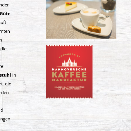
inden
 Güte
uft
rnten
h
 die
re
stuhl
in
t, die
erden
nd
ungen