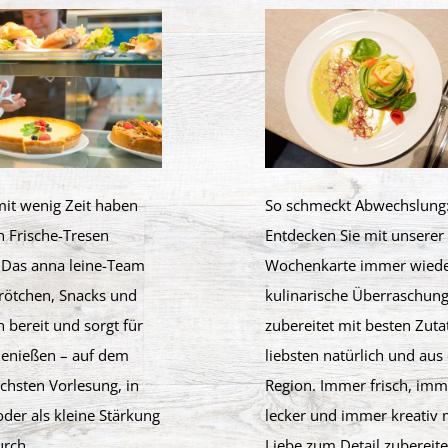
mit wenig Zeit haben
So schmeckt Abwechslung
n Frische-Tresen
Entdecken Sie mit unserer
: Das anna leine-Team
Wochenkarte immer wiede
Brötchen, Snacks und
kulinarische Überraschung
h bereit und sorgt für
zubereitet mit besten Zut
Genießen – auf dem
liebsten natürlich und aus
chsten Vorlesung, in
Region. Immer frisch, imm
der als kleine Stärkung
lecker und immer kreativ 
rch.
Liebe zum Detail zubereite