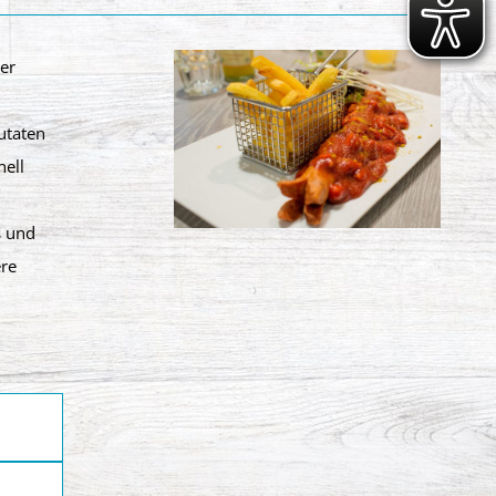
rer
utaten
nell
s und
ere