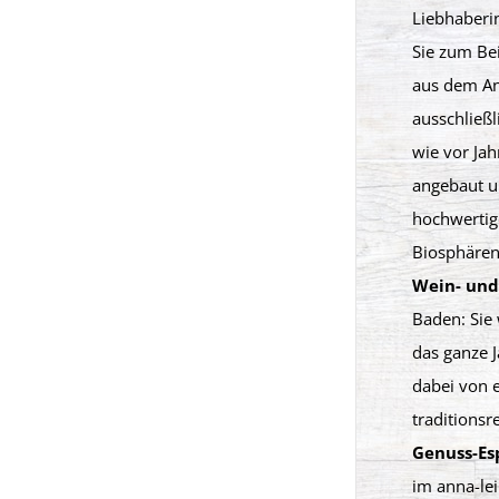
Liebhaberin
Sie zum Be
aus dem An
ausschließl
wie vor Ja
angebaut un
hochwerti
Biosphären
Wein- und
Baden: Sie
das ganze J
dabei von 
traditions
Genuss-Es
im anna-le