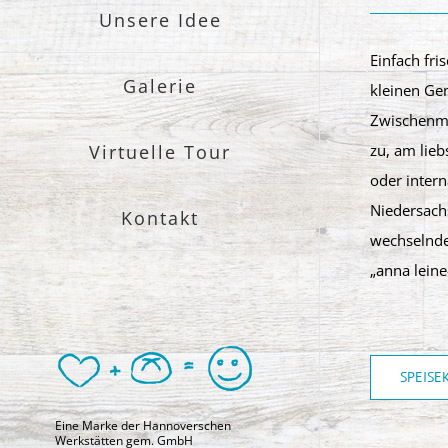
Unsere Idee
Einfach fri
Galerie
kleinen Gen
Zwischenma
Virtuelle Tour
zu, am lieb
oder intern
Niedersach
Kontakt
wechselnden
„anna lein
SPEISE
Eine Marke der Hannoverschen
Werkstätten gem. GmbH