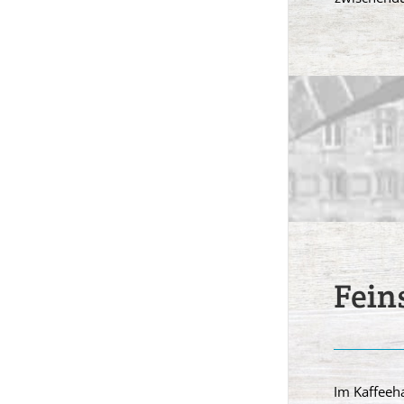
Fein
Im Kaffeeha