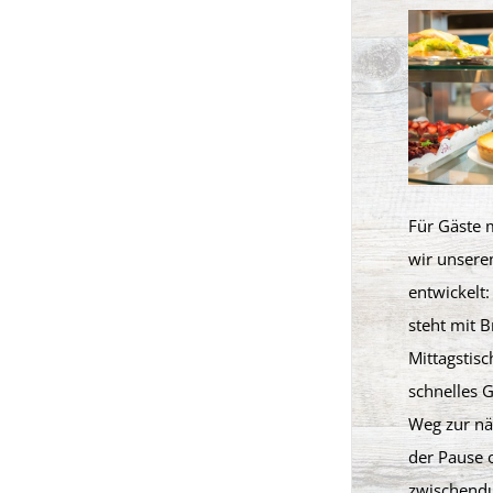
Für Gäste 
wir unsere
entwickelt
steht mit 
Mittagstisc
schnelles 
Weg zur nä
der Pause o
zwischendu